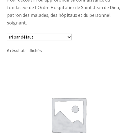
fondateur de l’Ordre Hospitalier de Saint Jean de Dieu,
GDPR/RGPD – Demande de données personnelles
patron des malades, des hôpitaux et du personnel
soignant.
L’Ordre en France
Mentions légales
6 résultats affichés
Mon compte
Panier
Politique de confidentialité
Refund and Returns Policy
Validation de la commande