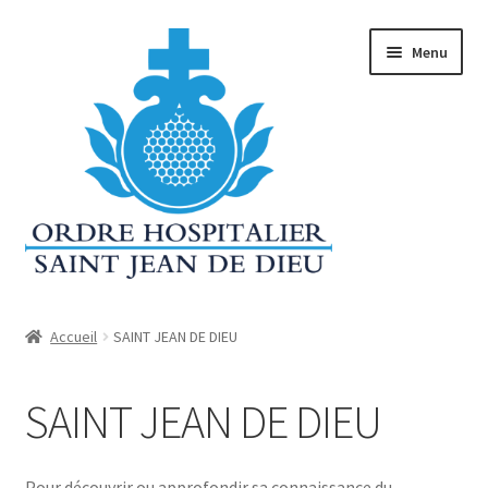
Aller
Aller
Menu
à
au
la
contenu
navigation
Accueil
Accueil
SAINT JEAN DE DIEU
Conditions Générales De Vente (CGV)
SAINT JEAN DE DIEU
Contact
Déclaration de confidentialité
Pour découvrir ou approfondir sa connaissance du