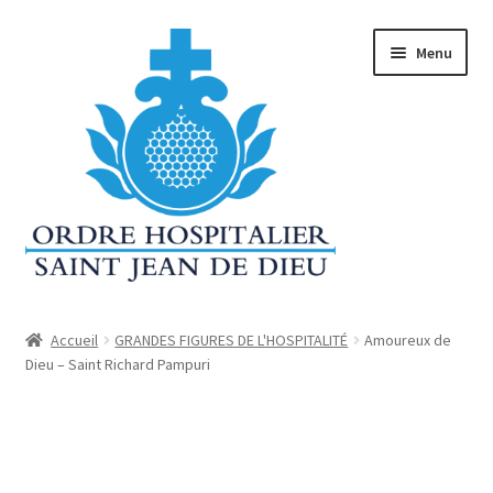
Aller
Aller
Menu
à
au
la
contenu
navigation
Accueil
Accueil
GRANDES FIGURES DE L'HOSPITALITÉ
Amoureux de
Dieu – Saint Richard Pampuri
Conditions Générales De Vente (CGV)
Contact
Déclaration de confidentialité