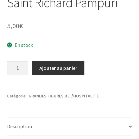
Saint Richard Pampuri
5,00
€
En stock
quantité
Ajouter au panier
de
Amoureux
de
Dieu
Catégorie :
GRANDES FIGURES DE L'HOSPITALITÉ
-
Saint
Richard
Description
Pampuri